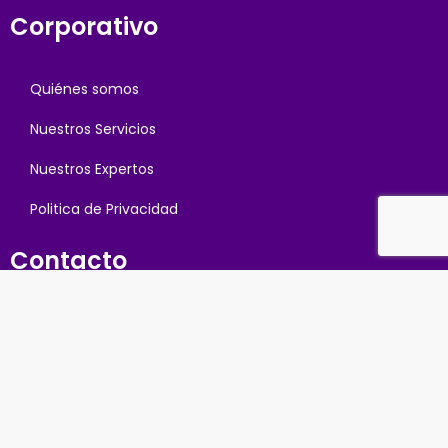
Corporativo
Quiénes somos
Nuestros Servicios
Nuestros Expertos
Politica de Privacidad
Contacto
Cra 35 #19-620 interior 2710
Medellín - Colombia
300 779 6474 / 301 3856433
elena@sietegho.com