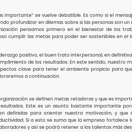
s importante” se vuelve debatible. Es como si el mensaj
ndo profundizar en dilemas sobre si las personas son un 
nización pensamos primero en el bienestar de los tra
so cumplir las metas para poder ser sostenibles en el l
iderazgo positivo, el buen trato interpersonal, en definiti
cumplimiento de los resultados. En este sentido, nuestro 
spectos clave para tener el ambiente propicio para qu
ploraremos a continuación.
 organización se definen metas retadoras y que es impor
resultados. Este es un asunto bastante importante porq
en definidas para orientar nuestra motivación, y qu
ctividad. Si a esto se suma que la empresa fortalece l
aboradores y así se podrá retener a los talentos más de