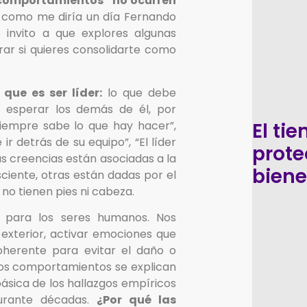
 comportamientos “no ocurren
, como me diría un día Fernando
e invito a que explores algunas
rar si quieres consolidarte como
que es ser líder:
lo que debe
 esperar los demás de él, por
El ti
 siempre sabe lo que hay hacer”,
 ir detrás de su equipo”, “El líder
prote
s creencias están asociadas a la
biene
ciente, otras están dadas por el
 no tienen pies ni cabeza.
e para los seres humanos. Nos
exterior, activar emociones que
oherente para evitar el daño o
ros comportamientos se explican
básica de los hallazgos empíricos
durante décadas.
¿Por qué las