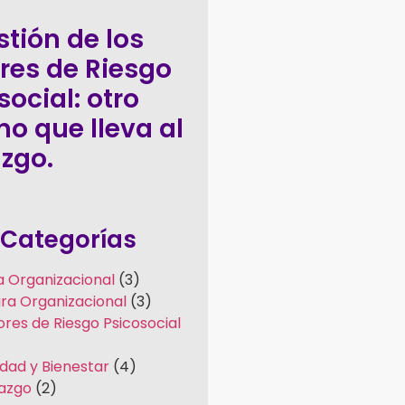
stión de los
res de Riesgo
social: otro
o que lleva al
azgo.
Categorías
a Organizacional
(3)
ura Organizacional
(3)
ores de Riesgo Psicosocial
idad y Bienestar
(4)
razgo
(2)