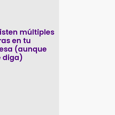
isten múltiples
ras en tu
esa (aunque
e diga)