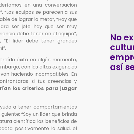
nderíamos en una conversación
”, “Los equipos se parecen a sus
nsable de lograr la meta”, “Hay que
Para ser jefe hay que ser muy
iencia debe tener en el equipo”,
No ex
 “El líder debe tener grandes
cultu
í”.
empr
traído éxito en algún momento,
así s
embargo, con las altas exigencias
 van haciendo incompatibles. En
onfrontaras si tus creencias y
rían los criterios para juzgar
ayuda a tener comportamientos
siguiente: “Soy un líder que brinda
ura científica los beneficios de
acta positivamente la salud, el