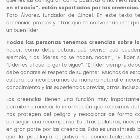
quienes las configuran como positivas o no. Pero
los
en el vacío”, están soportados por las creencias
Toro Álvarez, fundador de Cincel. En este texto t
creencias propias y otras que te convendría incorpo
un buen líder.
Todas las personas tenemos creencias sobre lo 
hacer, cómo debe actuar, qué piensa, qué pueden
ejemplo, “Los líderes no se hacen, nacen”, “El líder
“Líder es al que la gente sigue”, “El líder siempre debe
debe ganarse el respeto de su gente”. Muchas de esta
cultura, las incorporamos de manera natural e incons
conocimiento y las experiencias previas, otras, incluso,
Las creencias tienen una función muy important
permiten procesar la información que recibimos del 
nos protegen del peligro y reaccionar de forma c
conseguir una recompensa. Es otras palabras, nuest
en gran parte por las creencias. Esta es una síntesis 
que la psicología cognitiva ha conceptualizado 