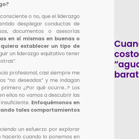
zgo?
consciente o no, que el liderazgo
entido desplegar conductas de
rsos, documentos o asesorías
cias en sí mismas en buenas o
Cuand
quiera establecer un tipo de
costo
ir un liderazgo equitativo tener
otras”.
“agua
bara
ncia profesional, casi siempre me
tos “no deseados” y me indagan
primero ¿Por qué ocurre…? Los
n ellos no vamos a descubrir las
insuficiente.
Enfoquémonos en
erando tales comportamientos
iendo un esfuerzo por explorar
 hacerlo cuando lo ponemos en