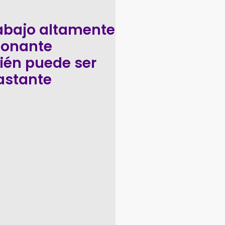
abajo altamente
ionante
ién puede ser
astante