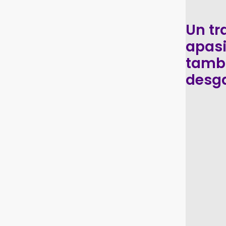
Un tr
apas
tamb
desg