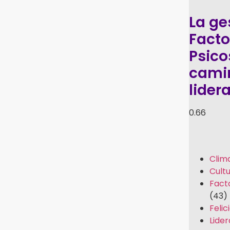
La ge
Facto
Psico
camin
lider
Clim
Cult
Fact
(43)
Felic
Lide