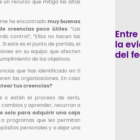
un recurso que mitiga las altas
s me he encontrado
muy buenas
de creencias poco útiles
: “Las
Entre
do control”, “Ellos no hacen las
la ev
 Si este es el punto de partida, el
ciones en su equipo que afecten
del f
umplimiento de los objetivos.
ncias que has identificado en ti
eren las organizaciones. En caso
ntear tus creencias?
s o están el proceso de serlo,
r cambios y aprender, recurran a
o solo para adquirir una caja
 a programas que les permitan
opósitos personales y a dejar una