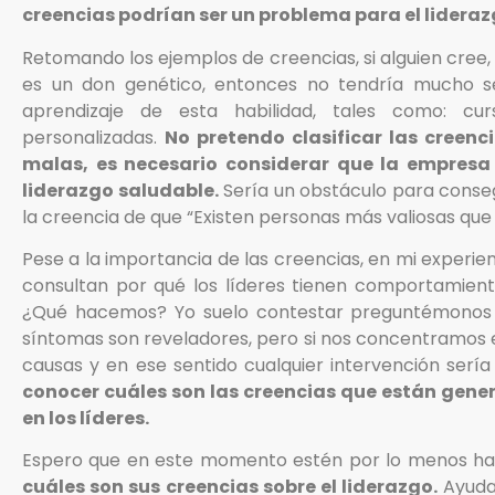
creencias podrían ser un problema para el lidera
Retomando los ejemplos de creencias, si alguien cree, 
es un don genético, entonces no tendría mucho s
aprendizaje de esta habilidad, tales como: cu
personalizadas.
No pretendo clasificar las creen
malas, es necesario considerar que la empresa 
liderazgo saludable.
Sería un obstáculo para consegu
la creencia de que “Existen personas más valiosas que 
Pese a la importancia de las creencias, en mi experie
consultan por qué los líderes tienen comportamien
¿Qué hacemos? Yo suelo contestar preguntémonos 
síntomas son reveladores, pero si nos concentramos e
causas y en ese sentido cualquier intervención sería 
conocer cuáles son las creencias que están gen
en los líderes.
Espero que en este momento estén por lo menos hac
cuáles son sus creencias sobre el liderazgo.
Ayuda