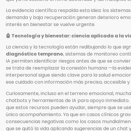
La evidencia científica respalda esta idea: los sistemas
demanda y baja recuperación generan deterioro emoci
interés en bienestar se vuelve urgente.
🤖 Tecnología y bienestar: ciencia aplicada a la vi
La ciencia y la tecnología están redibujando lo que sig
diagnóstico temprano
, sistemas de monitoreo cont
IA permiten identificar riesgos antes de que se conv
se trata de reemplazar la conexión humana —la evidenc
interpersonal sigue siendo clave para la salud emoci
ese cuidado con información más precisa, accesible y
Curiosamente, incluso en el terreno emocional, much
chatbots y herramientas de IA para apoyo inmediato. 
que estos recursos pueden ayudar, siempre que se u
único acompañamiento. Ya que en casos clínicos grave
consecuencias negativas como los casos mundialmen
que se quitó la vida aplicando sugerencias de un chat