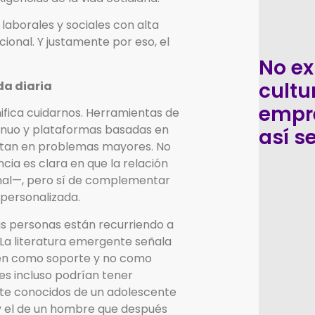
 laborales y sociales con alta
onal. Y justamente por eso, el
No ex
cultu
da diaria
empr
nifica cuidarnos. Herramientas de
inuo y plataformas basadas en
así s
iertan en problemas mayores. No
ia es clara en que la relación
onal—, pero sí de complementar
 personalizada.
as personas están recurriendo a
La literatura emergente señala
sen como soporte y no como
s incluso podrían tener
te conocidos de un adolescente
 y el de un hombre que después