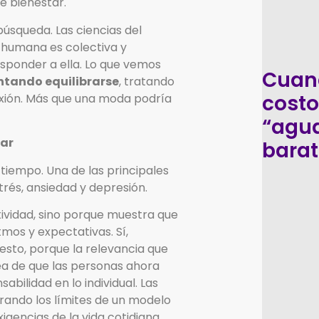
de bienestar.
búsqueda. Las ciencias del
humana es colectiva y
sponder a ella. Lo que vemos
Cuand
ntando equilibrarse
, tratando
costo
exión. Más que una moda podría
“agua
nar
bara
tiempo. Una de las principales
trés, ansiedad y depresión.
ividad, sino porque muestra que
tmos y expectativas. Sí,
 esto, porque la relevancia que
dea de que las personas ahora
bilidad en lo individual. Las
ando los límites de un modelo
igencias de la vida cotidiana.