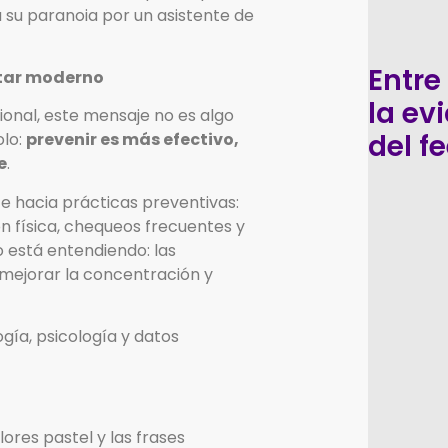
a su paranoia por un asistente de
Entre
estar moderno
la ev
sional, este mensaje no es algo
del f
olo:
prevenir es más efectivo,
e
.
e hacia prácticas preventivas:
n física, chequeos frecuentes y
o está entendiendo: las
 mejorar la concentración y
ogía, psicología y datos
ores pastel y las frases