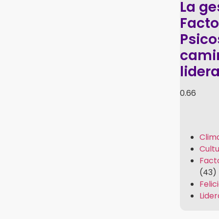
La ge
Facto
Psico
camin
lider
Clim
Cult
Fact
(43)
Felic
Lide