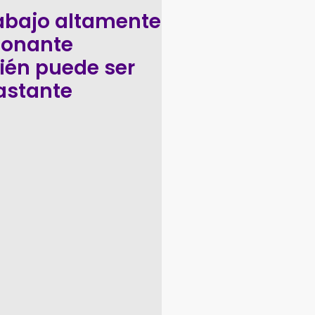
abajo altamente
ionante
ién puede ser
astante