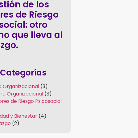
stión de los
res de Riesgo
social: otro
o que lleva al
azgo.
Categorías
a Organizacional
(3)
ura Organizacional
(3)
ores de Riesgo Psicosocial
idad y Bienestar
(4)
razgo
(2)