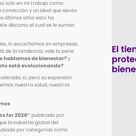
no solo en mi trabajo como
convicción y un ideal que siento
 últimos años esto ha
e discurso al cual se le suman
des, lo escuchamos en empresas,
El ti
á de la tendencia, vale la pena
prote
o hablamos de bienestar?
y
epto está evolucionando?
biene
elerada, sí, pero su expansión
emos nuestra salud, nuestros
amos
cs for 2026”
publicado por
e la industria global del
pulsada por categorías como