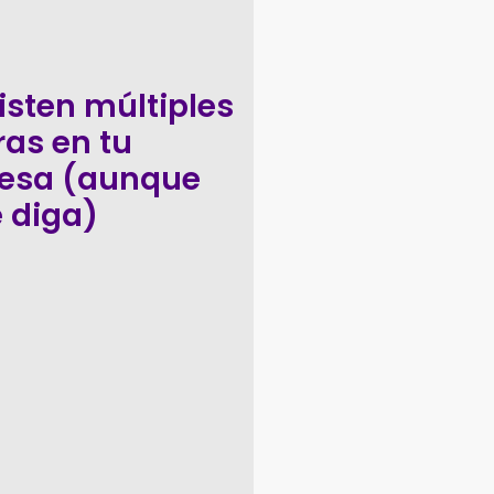
isten múltiples
ras en tu
esa (aunque
e diga)