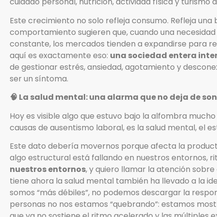
cuidado personal, nutrición, actividad física y turismo 
Este crecimiento no solo refleja consumo. Refleja una 
comportamiento sugieren que, cuando una necesidad 
constante, los mercados tienden a expandirse para re
aquí es exactamente eso:
una sociedad entera inte
de gestionar estrés, ansiedad, agotamiento y descon
ser un síntoma.
🧠 La salud mental: una alarma que no deja de so
Hoy es visible algo que estuvo bajo la alfombra mucho 
causas de ausentismo laboral, es la salud mental, el es
Este dato debería movernos porque afecta la product
algo estructural está fallando en nuestros entornos, ri
nuestros entornos
, y quiero llamar la atención sobre
tiene ahora la salud mental también ha llevado a la i
somos “más débiles”, no podemos descargar la responsa
personas no nos estamos “quebrando”: estamos mostr
que ya no sostiene el ritmo acelerado y las múltiples ex