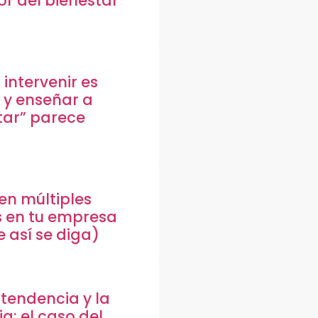
or del bienestar
intervenir es
 y enseñar a
ar” parece
en múltiples
s en tu empresa
 así se diga)
 tendencia y la
a: el caso del