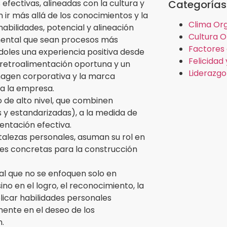
Categorías
efectivas, alineadas con la cultura y
 ir más allá de los conocimientos y la
Clima Org
abilidades, potencial y alineación
Cultura O
amental que sean procesos más
Factores 
oles una experiencia positiva desde
Felicidad
 retroalimentación oportuna y un
Liderazgo
imagen corporativa y la marca
a la empresa.
de alto nivel, que combinen
 y estandarizadas), a la medida de
entación efectiva.
rtalezas personales, asuman su rol en
nes concretas para la construcción
al que no se enfoquen solo en
o en el logro, el reconocimiento, la
aplicar habilidades personales
mente en el deseo de los
.