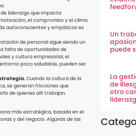
s.
feedfo
o de liderazgo que impacta
motivación, el compromiso y el clima
más autoconscientes y empáticos es
Un trab
apasio
rotación de personal sigue siendo un
puede s
La falta de oportunidades de
les y cultura empresarial, el
un entorno poco saludable, pueden ser
La gest
strategia.
Cuando la cultura de la
de Riesg
ca, se generan fricciones que
otro ca
ño de quienes allí trabajan.
liderazg
mana más estratégica, basada en el
Catego
nas y del negocio. Algunas de las