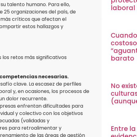
protect
su talento humano. Para ello,
laboral
 25 organizaciones del país, de
 más críticos que afectan el
ompartir estos hallazgos y
Cuando 
costoso
“aguant
barato
 los retos más significativos
s competencias necesarias.
afío clave. La escasez de perfiles
No exist
oral y, en ocasiones, los procesos de
cultura
un dolor recurrente.
(aunque
resas enfrentan dificultades para
idual y colectivo con los objetivos
ecuadas (validadas y
Entre la
eres para retroalimentar y
trenamiento de las áreas de gestión
evidenci