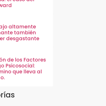
rward
ajo altamente
nante también
er desgastante
ión de los Factores
o Psicosocial:
mino que lleva al
o.
rías